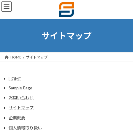
コ
ナ
ン
ビ
テ
ゲ
ン
ー
ツ
シ
へ
ョ
サイトマップ
ス
ン
キ
に
ッ
移
プ
動
HOME
サイトマップ
HOME
Sample Page
お問い合わせ
サイトマップ
企業概要
個人情報取り扱い